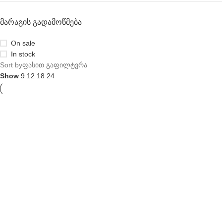
ᲛᲐᲠᲐᲒᲘᲡ ᲒᲐᲓᲐᲛᲝᲬᲛᲔᲑᲐ
On sale
In stock
Sort by
ფასით გაფილტვრა
Show
9
12
18
24