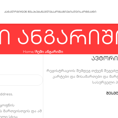
ᲙᲐᲢᲐᲚᲝᲒᲘ
ᲩᲕᲔᲜ ᲨᲔᲡᲐᲮᲔᲑ
ᲡᲬᲐᲕᲚᲔᲑᲐ
ᲙᲝᲛᲞᲐᲜᲘᲔᲑᲘᲡᲗᲕᲘᲡ
ᲙᲝᲜᲢᲐᲥᲢᲘ
ი ანგარიშ
Home
ჩემი ანგარიში
ᲐᲕᲢᲝᲠᲘ
რეგისტრაციის შემდეგ თქვენ შეგეძ
კარტები და მისამართები და მა
სასურველი 
ᲨᲔᲡᲕ
address.
 ყოფნის
ს მართვისთვის და ამ
ილი სხვა