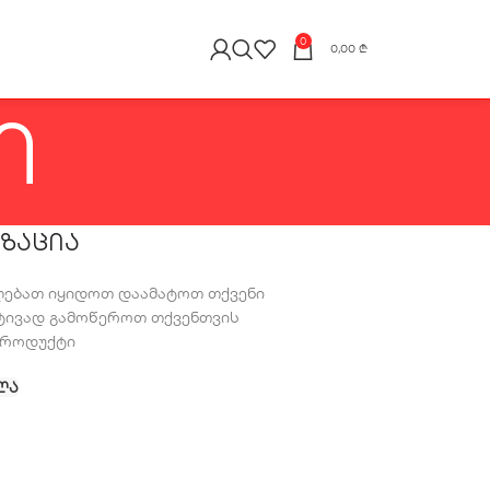
0
0,00
₾
ი
ᲖᲐᲪᲘᲐ
ლებათ იყიდოთ დაამატოთ თქვენი
რტივად გამოწეროთ თქვენთვის
პროდუქტი
ᲚᲐ