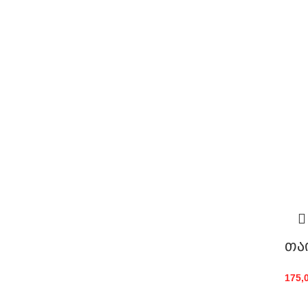
თა
175,