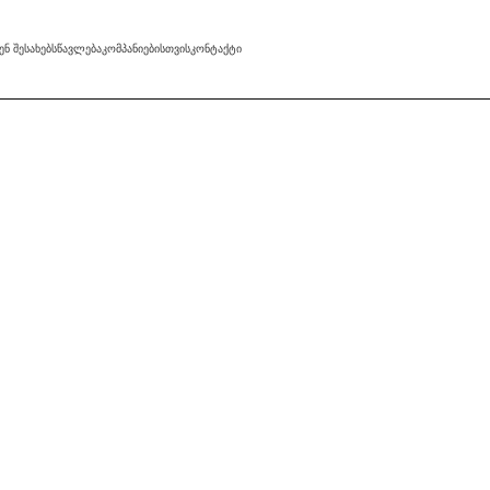
ᲔᲜ ᲨᲔᲡᲐᲮᲔᲑ
ᲡᲬᲐᲕᲚᲔᲑᲐ
ᲙᲝᲛᲞᲐᲜᲘᲔᲑᲘᲡᲗᲕᲘᲡ
ᲙᲝᲜᲢᲐᲥᲢᲘ