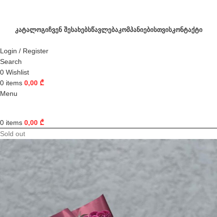
ᲙᲐᲢᲐᲚᲝᲒᲘ
ᲩᲕᲔᲜ ᲨᲔᲡᲐᲮᲔᲑ
ᲡᲬᲐᲕᲚᲔᲑᲐ
ᲙᲝᲛᲞᲐᲜᲘᲔᲑᲘᲡᲗᲕᲘᲡ
ᲙᲝᲜᲢᲐᲥᲢᲘ
Login / Register
Search
0
Wishlist
0
items
0,00
₾
Menu
0
items
0,00
₾
Sold out