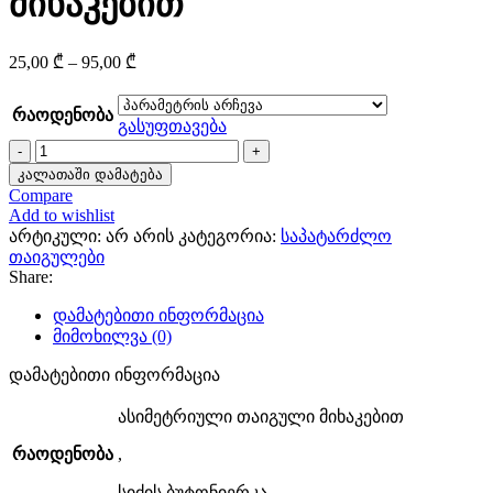
მიხაკებით
Price
25,00
₾
–
95,00
₾
range:
25,00 ₾
რაოდენობა
through
გასუფთავება
95,00 ₾
რაოდენობა:
ასიმეტრიული
კალათაში დამატება
თაიგული
Compare
მიხაკებით
Add to wishlist
არტიკული:
არ არის
კატეგორია:
საპატარძლო
თაიგულები
Share:
დამატებითი ინფორმაცია
მიმოხილვა (0)
დამატებითი ინფორმაცია
ასიმეტრიული თაიგული მიხაკებით
რაოდენობა
,
სიძის ბუტონიერკა