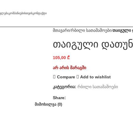
ᲐᲕᲚᲔᲑᲐ
ᲙᲝᲛᲞᲐᲜᲘᲔᲑᲘᲡᲗᲕᲘᲡ
ᲙᲝᲜᲢᲐᲥᲢᲘ
მთავარი
რბილი სათამაშოები
თაიგული 
თაიგული დათუნ
105,00
₾
არ არის მარაგში
Compare
Add to wishlist
კატეგორია:
რბილი სათამაშოები
Share:
ᲛᲘᲛᲝᲮᲘᲚᲕᲐ (0)