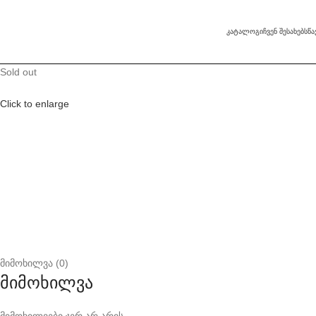
ᲙᲐᲢᲐᲚᲝᲒᲘ
ᲩᲕᲔᲜ ᲨᲔᲡᲐᲮᲔᲑ
ᲡᲬ
Sold out
Click to enlarge
მიმოხილვა (0)
მიმოხილვა