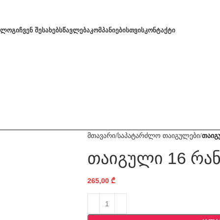
ᲐᲚᲝᲒᲘ
ᲩᲕᲔᲜ ᲨᲔᲡᲐᲮᲔᲑ
ᲡᲬᲐᲕᲚᲔᲑᲐ
ᲙᲝᲛᲞᲐᲜᲘᲔᲑᲘᲡᲗᲕᲘᲡ
ᲙᲝᲜᲢᲐᲥᲢᲘ
მთავარი
საპატარძლო თაიგულები
თაიგ
თაიგული 16 რა
265,00
₾