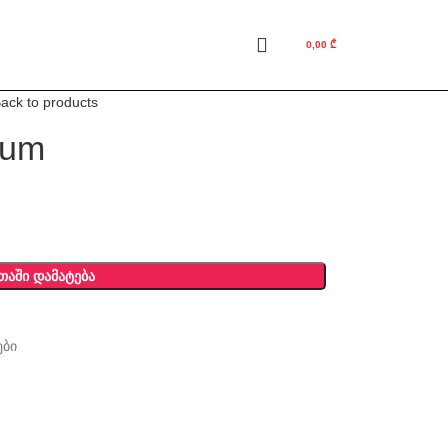
0,00
₾
ack to products
rum
ᲗᲐᲨᲘ ᲓᲐᲛᲐᲢᲔᲑᲐ
ები