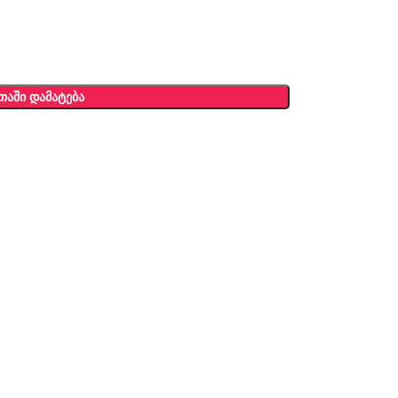
ᲗᲐᲨᲘ ᲓᲐᲛᲐᲢᲔᲑᲐ