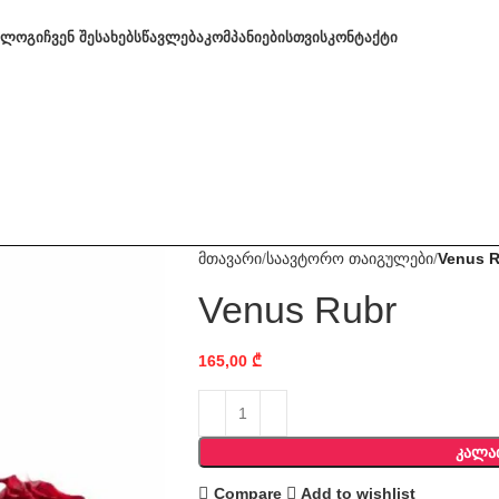
ᲐᲚᲝᲒᲘ
ᲩᲕᲔᲜ ᲨᲔᲡᲐᲮᲔᲑ
ᲡᲬᲐᲕᲚᲔᲑᲐ
ᲙᲝᲛᲞᲐᲜᲘᲔᲑᲘᲡᲗᲕᲘᲡ
ᲙᲝᲜᲢᲐᲥᲢᲘ
მთავარი
საავტორო თაიგულები
Venus 
Venus Rubr
165,00
₾
ᲙᲐᲚᲐ
Compare
Add to wishlist