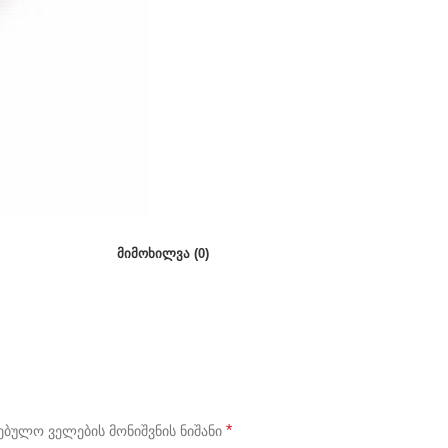
ᲛᲘᲛᲝᲮᲘᲚᲕᲐ (0)
*
ბულო ველების მონიშვნის ნიშანი