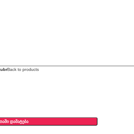
Rubr
Back to products
ᲗᲐᲨᲘ ᲓᲐᲛᲐᲢᲔᲑᲐ