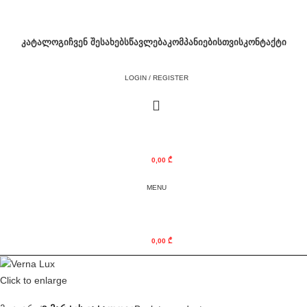
ᲙᲐᲢᲐᲚᲝᲒᲘ
ᲩᲕᲔᲜ ᲨᲔᲡᲐᲮᲔᲑ
ᲡᲬᲐᲕᲚᲔᲑᲐ
ᲙᲝᲛᲞᲐᲜᲘᲔᲑᲘᲡᲗᲕᲘᲡ
ᲙᲝᲜᲢᲐᲥᲢᲘ
LOGIN / REGISTER
0,00
₾
MENU
0,00
₾
Click to enlarge