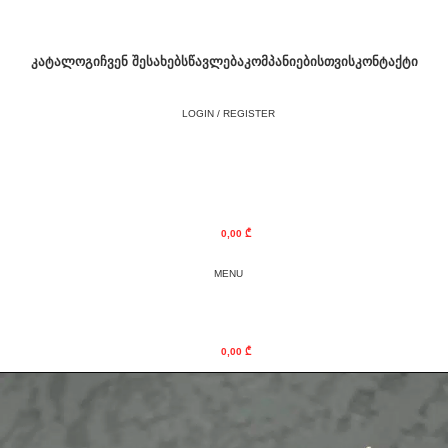
ᲙᲐᲢᲐᲚᲝᲒᲘ
ᲩᲕᲔᲜ ᲨᲔᲡᲐᲮᲔᲑ
ᲡᲬᲐᲕᲚᲔᲑᲐ
ᲙᲝᲛᲞᲐᲜᲘᲔᲑᲘᲡᲗᲕᲘᲡ
ᲙᲝᲜᲢᲐᲥᲢᲘ
LOGIN / REGISTER
0,00
₾
MENU
0,00
₾